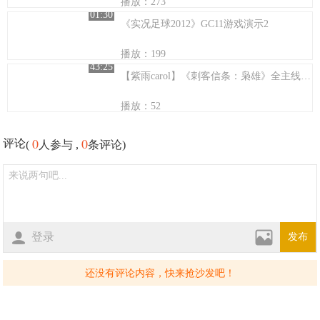
播放：273
01:30
《实况足球2012》GC11游戏演示2
播放：199
43:25
【紫雨carol】《刺客信条：枭雄》全主线同步攻略06
播放：52
0
0
评论
(
人参与 ,
条评论)
登录
发布
还没有评论内容，快来抢沙发吧！