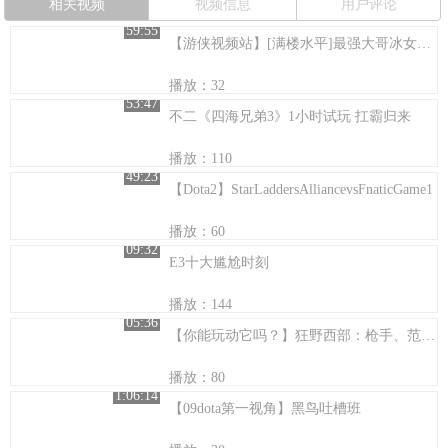
相关视频
视频信息
用户评论
59:55
【游侠视频站】[满楼水平]最强大哥冰女参上！
播放：32
53:47
不二《四海兄弟3》1小时试玩 扛霸归来
播放：110
49:23
【Dota2】StarLaddersAlliancevsFnaticGame1
播放：60
09:32
E3十大尴尬时刻
播放：144
05:36
【你能玩动它吗？】狂野西部：枪手、范海辛的惊奇之旅配置测试
播放：80
1:06:14
【09dota第一视角】黑鸟吐槽班