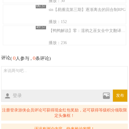
播放：30
06:37
sin【易播流第三期】逐渐离去的回合制RPG
播放：152
49:57
【鸭鸭解说】零：濡鸦之巫女全中文翻译流程二章（这条山路是真特殊啊）
播放：236
0
0
评论
(
人参与 ,
条评论)
登录
发布
注册登录游侠会员评论可获得现金红包奖励，还可获得等级积分领取限
定头像框！
还没有评论内容，快来抢沙发吧！