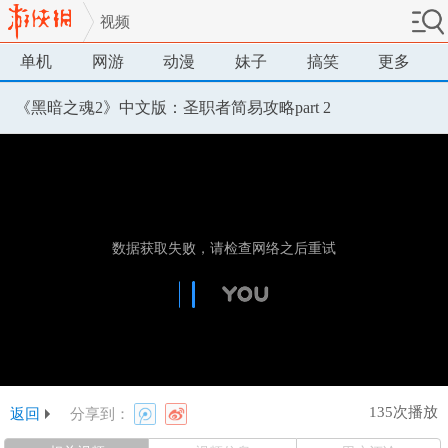
视频
单机
网游
动漫
妹子
搞笑
更多
《黑暗之魂2》中文版：圣职者简易攻略part 2
135次播放
返回
分享到：