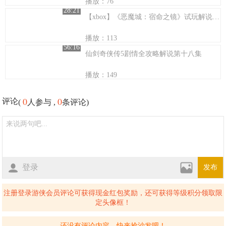
播放：76
28:21
【xbox】《恶魔城：宿命之镜》试玩解说：西蒙的坏毛病
播放：113
56:16
仙剑奇侠传5剧情全攻略解说第十八集
播放：149
0
0
评论
(
人参与 ,
条评论)
登录
发布
注册登录游侠会员评论可获得现金红包奖励，还可获得等级积分领取限
定头像框！
还没有评论内容，快来抢沙发吧！