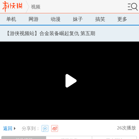
视频
单机
网游
动漫
妹子
搞笑
更多
【游侠视频站】合金装备崛起复仇 第五期
26次播放
返回
分享到：