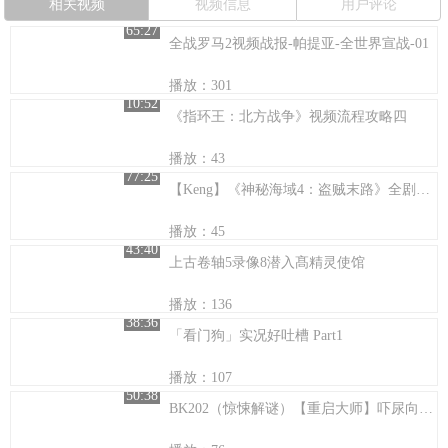
相关视频
视频信息
用户评论
65:27
全战罗马2视频战报-帕提亚-全世界宣战-01
播放：301
10:52
《指环王：北方战争》视频流程攻略四
播放：43
77:25
【Keng】《神秘海域4：盗贼末路》全剧情解说10：新德文郡
播放：45
43:40
上古卷轴5录像8潜入髙精灵使馆
播放：136
38:36
「看门狗」实况好吐槽 Part1
播放：107
50:38
BK202（惊悚解谜）【重启大师】吓尿向视频攻略解说六