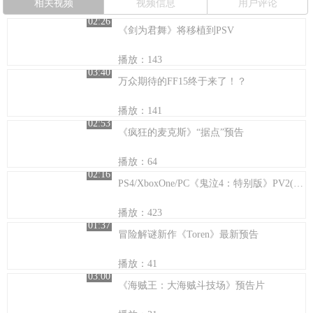
相关视频
视频信息
用户评论
02:26
《剑为君舞》将移植到PSV
播放：143
03:40
万众期待的FF15终于来了！？
播放：141
02:53
《疯狂的麦克斯》“据点”预告
播放：64
02:16
PS4/XboxOne/PC《鬼泣4：特别版》PV2(日版信息)
播放：423
01:37
冒险解谜新作《Toren》最新预告
播放：41
03:00
《海贼王：大海贼斗技场》预告片