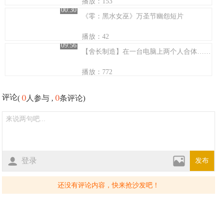
播放：153
00:30
《零：黑水女巫》万圣节幽怨短片
播放：42
09:56
【舍长制造】在一台电脑上两个人合体……合作的游戏
播放：772
0
0
评论
(
人参与 ,
条评论)
登录
发布
还没有评论内容，快来抢沙发吧！