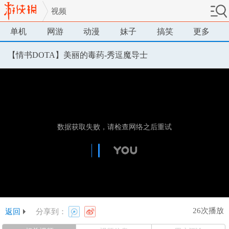
视频
单机
网游
动漫
妹子
搞笑
更多
【情书DOTA】美丽的毒药-秀逗魔导士
26次播放
返回
分享到：