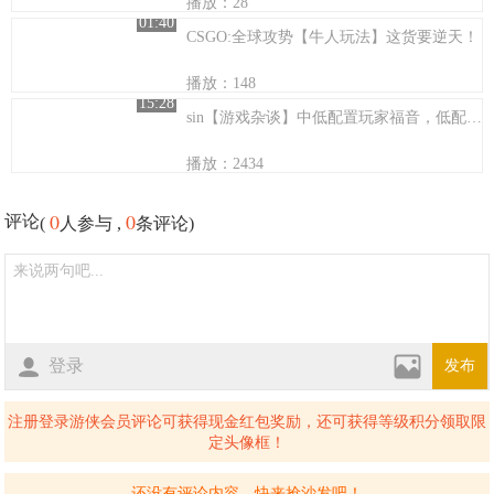
播放：28
01:40
CSGO:全球攻势【牛人玩法】这货要逆天！
播放：148
15:28
sin【游戏杂谈】中低配置玩家福音，低配置要求的神作
播放：2434
0
0
评论
(
人参与 ,
条评论)
登录
发布
注册登录游侠会员评论可获得现金红包奖励，还可获得等级积分领取限
定头像框！
还没有评论内容，快来抢沙发吧！