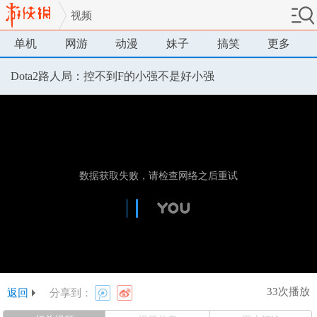
视频
单机
网游
动漫
妹子
搞笑
更多
Dota2路人局：控不到F的小强不是好小强
33次播放
返回
分享到：