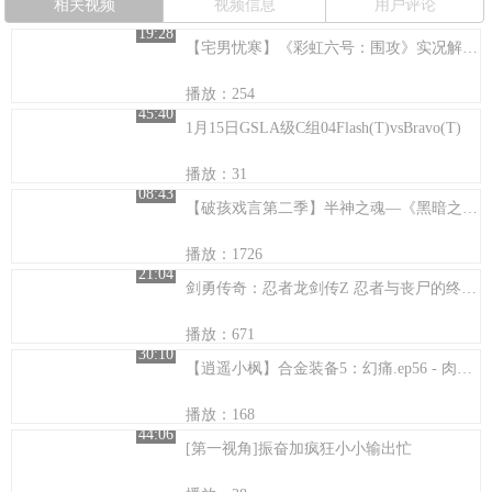
相关视频
视频信息
用户评论
19:28
【宅男忧寒】《彩虹六号：围攻》实况解说13 友军误伤
播放：254
45:40
1月15日GSLA级C组04Flash(T)vsBravo(T)
播放：31
08:43
【破孩戏言第二季】半神之魂—《黑暗之魂》
播放：1726
21:04
剑勇传奇：忍者龙剑传Z 忍者与丧尸的终极对决
播放：671
30:10
【逍遥小枫】合金装备5：幻痛.ep56 - 肉身已死，光芒依旧！
播放：168
44:06
[第一视角]振奋加疯狂小小输出忙