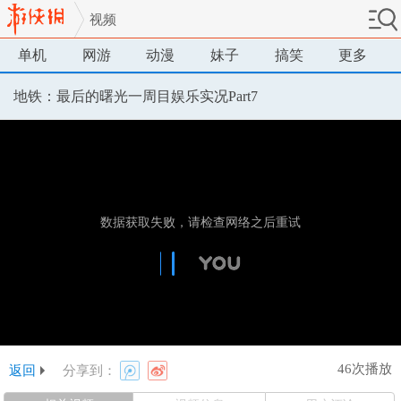
视频
单机
网游
动漫
妹子
搞笑
更多
地铁：最后的曙光一周目娱乐实况Part7
46次播放
返回
分享到：