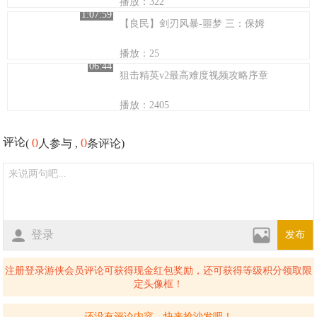
播放：322
1:07:59
【良民】剑刃风暴-噩梦 三：保姆
播放：25
06:44
狙击精英v2最高难度视频攻略序章
播放：2405
0
0
评论
(
人参与 ,
条评论)
登录
发布
注册登录游侠会员评论可获得现金红包奖励，还可获得等级积分领取限
定头像框！
还没有评论内容，快来抢沙发吧！