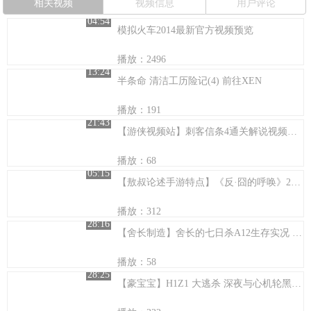
相关视频
视频信息
用户评论
04:54
模拟火车2014最新官方视频预览
播放：2496
13:24
半条命 清洁工历险记(4) 前往XEN
播放：191
21:43
【游侠视频站】刺客信条4通关解说视频第十三期
播放：68
05:15
【敖叔论述手游特点】《反·囧的呼唤》20集
播放：312
28:16
【舍长制造】舍长的七日杀A12生存实况 第十日
播放：58
28:25
【豪宝宝】H1Z1 大逃杀 深夜与心机轮黑狗蛋搞基