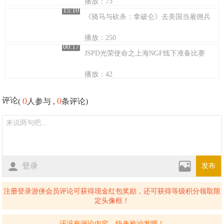
播放：73
15:10
《骑马与砍杀：拿破仑》去美国当雇佣兵
播放：250
00:17
JSPD光荣使命之上海NGF线下准备比赛
播放：42
0
0
评论
(
人参与 ,
条评论)
登录
发布
注册登录游侠会员评论可获得现金红包奖励，还可获得等级积分领取限
定头像框！
还没有评论内容，快来抢沙发吧！