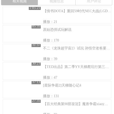
相关视频
视频信息
用户评论
1:05:21
【情书DOTA】重回59时代NEC大战(LGD_DD)DP
播放：21
05:35
原始恐惧试玩解说
播放：170
31:37
不二《龙珠超宇宙2》试玩 孙悟空老爸要搞事
播放：39
30:23
【TED出品】第二季YY天梯爬坑行第三十期对战帝王100%选手
播放：47
37:13
[星际争霸2]天梯随心记4
播放：131
27:35
【百大经典第90部皇冠】魔兽争霸xiaoy解说spacevsshyTR