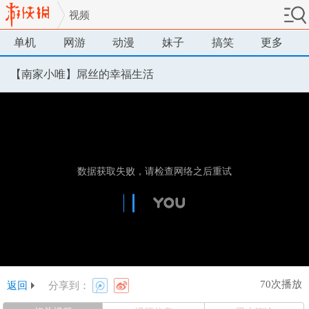
视频
单机
网游
动漫
妹子
搞笑
更多
【南家小唯】屌丝的幸福生活
70次播放
返回
分享到：