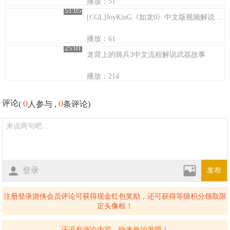
播放：51
51:05
[CGL]JoyKinG《如龙0》中文版视频解说桐生部分支线补充三
播放：61
25:01
龙背上的骑兵3中文流程解说武器故事
播放：214
0
0
评论
(
人参与 ,
条评论)
登录
发布
注册登录游侠会员评论可获得现金红包奖励，还可获得等级积分领取限
定头像框！
还没有评论内容，快来抢沙发吧！