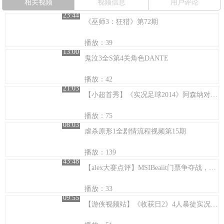
相关视频
视频信息
用户评论
23:44
《巫师3：狂猎》第72期
播放：39
13:00
鬼泣3全S第4关角色DANTE
播放：42
21:03
【小超首秀】《实况足球2014》阿森纳对阵巴萨
播放：75
08:03
虐杀原形1全剧情流程视频第15期
播放：139
43:48
【alex大赛点评】MSIBeaiit门票争夺战，NIPVG谁能笑到最后？
播放：33
09:55
【游侠视频站】《收获日2》4人暴徒实况:十字路口 悲惨人生 overkill最高难度