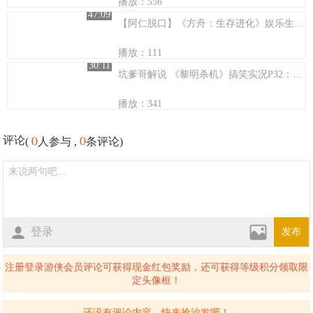
播放：556
47:09
【阿仁脱口】《方舟：生存进化》娱乐生存【65】月半湾的空中堡垒~
播放：111
30:11
坑爹哥解说 《黎明杀机》搞笑实况P32：玩过最憋屈凄凉的一局
播放：341
0
0
评论
(
人参与 ,
条评论)
登录
发布
注册登录游侠会员评论可获得现金红包奖励，还可获得等级积分领取限
定头像框！
还没有评论内容，快来抢沙发吧！