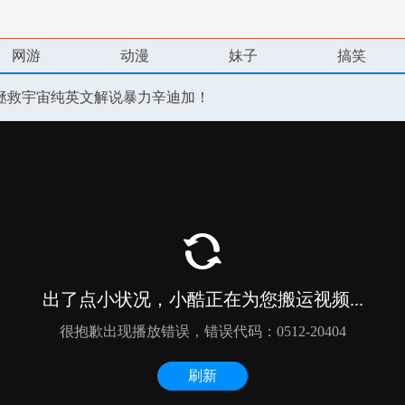
网游
动漫
妹子
搞笑
拯救宇宙纯英文解说暴力辛迪加！