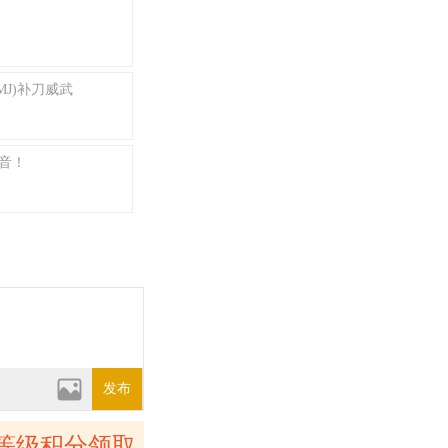
度
MJ)补刀威武
音！
发布
等级积分领取