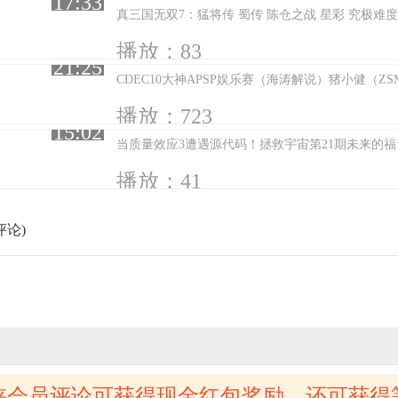
17:33
真三国无双7：猛将传 蜀传 陈仓之战 星彩 究极难
播放：83
21:25
CDEC10大神APSP娱乐赛（海涛解说）猪小健（ZS
播放：723
15:02
当质量效应3遭遇源代码！拯救宇宙第21期未来的福
播放：41
评论)
侠会员评论可获得现金红包奖励，还可获得