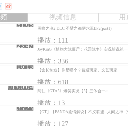
视频
视频信息
用
51:05
黑暗之魂2 DLC 圣壁之都萨尔瓦EP2(part1)
播放：111
23:47
JoyKinG《植物大战僵尸：花园战争》实况解说第
播放：336
16:15
【舍长制造】你是哪个？普通玩家、文艺玩家
播放：618
01:00:09
阿仁《GTA5》爆笑实况【5】三体合一~
播放：13
35:23
【GT】【PANDA剧情解说】不义联盟--人间之神
播放：127