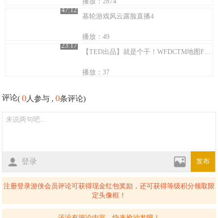
播放：2874
47:12
基轮游戏风云露脸直播4
播放：49
23:17
【TED出品】就是个干！WFDCTM地图FTVS龙虎兄弟
播放：37
0
0
评论
(
人参与 ,
条评论)
登录
发布
注册登录游侠会员评论可获得现金红包奖励，还可获得等级积分领取限
定头像框！
还没有评论内容，快来抢沙发吧！