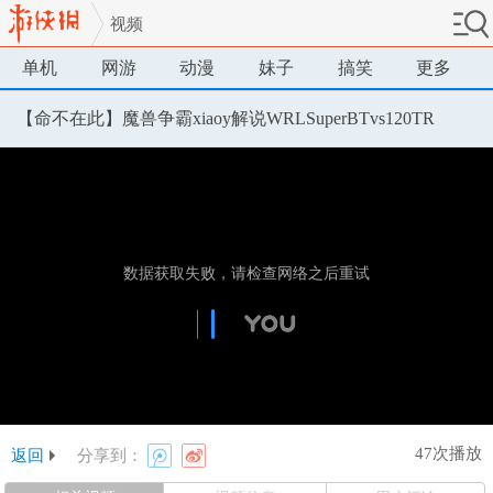
视频
单机
网游
动漫
妹子
搞笑
更多
【命不在此】魔兽争霸xiaoy解说WRLSuperBTvs120TR
47次播放
返回
分享到：