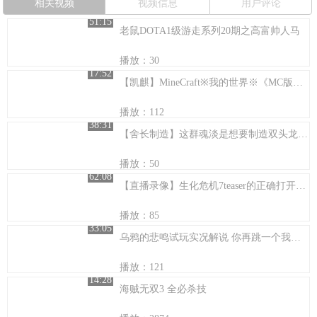
相关视频
视频信息
用户评论
51:15
老鼠DOTA1级游走系列20期之高富帅人马
播放：30
17:52
【凯麒】MineCraft※我的世界※《MC版新寂静岭PT》 吓死帅哥麒啦！！
播放：112
38:31
【舍长制造】这群魂淡是想要制造双头龙吗？！
播放：50
62:08
【直播录像】生化危机7teaser的正确打开方式
播放：85
33:05
乌鸦的悲鸣试玩实况解说 你再跳一个我看看
播放：121
14:28
海贼无双3 全必杀技