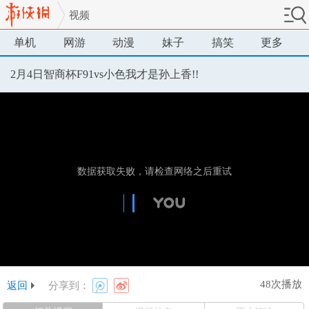
视频
单机
网游
动漫
妹子
搞笑
更多
2月4日智商杯F91vs小色我才是孙上香!!
48次播放
返回
分享到：