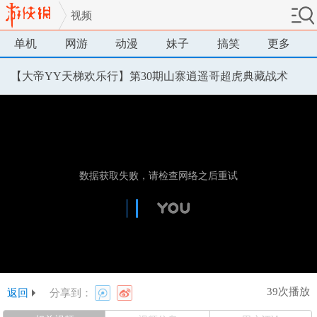
视频
单机
网游
动漫
妹子
搞笑
更多
【大帝YY天梯欢乐行】第30期山寨逍遥哥超虎典藏战术
39次播放
返回
分享到：