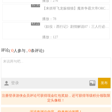
播放：276
35:35
【来抓呀飞龙躲猫猫】魔兽争霸大帝ORCvs暴力的格子2TM
播放：78
43:22
《奴役：西行记》剧情解说07：三人行必有逗B
播放：127
0
0
评论
(
人参与 ,
条评论)
登录
发布
注册登录游侠会员评论可获得现金红包奖励，还可获得等级积分领取限
定头像框！
还没有评论内容，快来抢沙发吧！