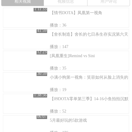
相关视频
视频信息
用户评论
1:11:33
【情书DOTA】凤凰第一视角
播放：36
41:59
【舍长制造】舍长的七日杀生存实况第六天
播放：147
12:23
[凤凰重生]Remind vs Sini
播放：35
30:59
小满小狗第一视角：笑容如何从脸上消失的
播放：19
1:38:56
【09DOTA零单第三季】14-16小鱼拍拍沉默
播放：52
06:07
5月最好玩的5款游戏