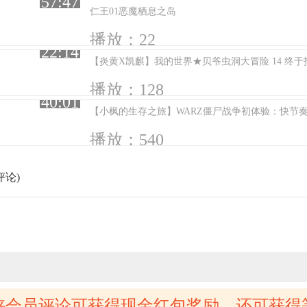
57:47
仁王01恶魔栖息之岛
播放：22
22:14
【炎黄X凯麒】我的世界★贝爷虫洞大冒险 14 终
播放：128
40:01
【小枫的生存之旅】WARZ僵尸战争初体验：快节
播放：540
评论)
侠会员评论可获得现金红包奖励，还可获得