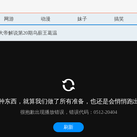
网游
动漫
妹子
搞笑
uls大帝解说第20期乌薪王葛温