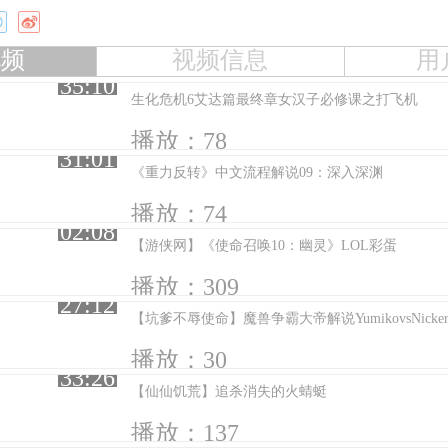
视频
视频信息
用
35:10
生化危机6艾达篇最终章女汉子必修课之打飞机
播放：78
31:01
《重力反转》中文流程解说09：深入深渊
播放：74
02:08
【游侠网】《使命召唤10：幽灵》LOL彩蛋
播放：309
27:12
【坑爹不辱使命】魔兽争霸大帝解说YumikovsNicker
播放：30
33:26
【仙仙饥荒】追杀消失的火蜻蜓
播放：137