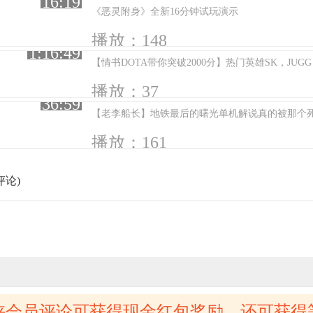
16:19
《恶灵附身》全新16分钟试玩演示
播放：148
1:16:49
【情书DOTA带你突破2000分】热门英雄SK，JUGG
播放：37
36:59
【老李船长】地铁最后的曙光单机解说真的被那个
播放：161
评论)
侠会员评论可获得现金红包奖励，还可获得