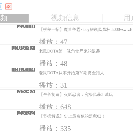
视频
视频信息
用
20:16
【棋差一招】魔兽争霸xiaoy解说凤凰杯th000vswfzE
播放：47
1:08:47
老鼠DOTA第一视角食尸鬼的逆袭
播放：48
1:00:19
老鼠DOTA从零开始第20期赏金猎人
播放：31
35:43
【舍长制造】火影忍者：究极风暴3 试玩
播放：648
23:52
【节操解说】史上最奇葩的监狱02！
播放：335