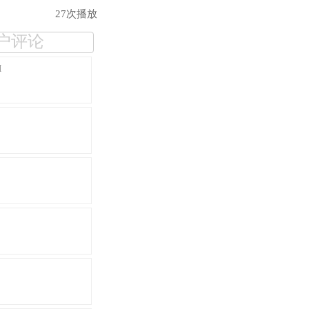
27次播放
户评论
I