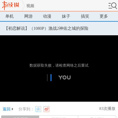
视频
单机
网游
动漫
妹子
搞笑
更多
【初恋解说】（1080P）激战2神佑之城的探险
83次播放
返回
分享到：