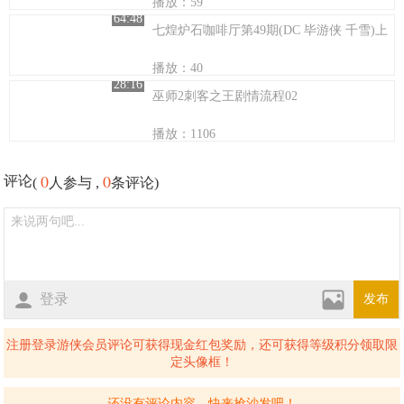
播放：59
64:48
七煌炉石咖啡厅第49期(DC 毕游侠 千雪)上
播放：40
28:16
巫师2刺客之王剧情流程02
播放：1106
0
0
评论
(
人参与 ,
条评论)
登录
发布
注册登录游侠会员评论可获得现金红包奖励，还可获得等级积分领取限
定头像框！
还没有评论内容，快来抢沙发吧！