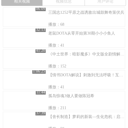
相关视频
视频信息
用户评论
06:09
三国志1252平原之战诱敌出城鼓舞奇策伏兵
播放：68
32:13
老鼠DOTA从零开始第30期小小小鱼人
播放：41
41:20
《中土世界：暗影魔多》中文版全剧情解说06：boss都是渣
播放：152
1:06:25
【情书DOTA解说】刺激到无法呼吸！互拆基地拼输赢！
播放：41
11:44
孤岛惊魂3做人要做陈冠希
播放：211
37:39
【舍长制造】萝莉的新装—生化危机：启示录2 娱乐实况 10