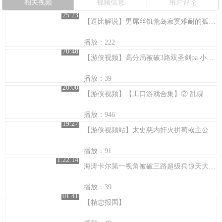
相关视频
视频信息
用户评论
25:23
【逗比解说】男屌丝饥荒岛寂寞难耐的孤单历险记 第一集
播放：222
70:48
【游侠视频】高分局被破3路双圣剑pa 小乖第一视角解说
播放：39
20:00
【游侠视频】【工口游戏合集】② 乱蝶
播放：946
19:27
【游侠视频站】太史慈内奸火拼荀彧主公局【虫虫三国杀】
播放：91
1:22:14
海涛卡尔第一视角被破三路超级兵惊天大翻盘
播放：39
01:41
【精忠报国】