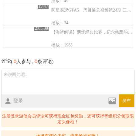
播放：49
19:47
阿星实况GTA5一周目通关视频第24期 三个大马猴抢劫运钞车
播放：34
2:05:09
【海涛解说】两场经典比赛，纪念熟悉的LGD
播放：1988
0
0
评论
(
人参与 ,
条评论)
登录
发布
注册登录游侠会员评论可获得现金红包奖励，还可获得等级积分领取限
定头像框！
还没有评论内容，快来抢沙发吧！