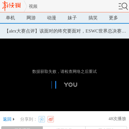
视频
单机
网游
动漫
妹子
搞笑
更多
【alex大赛点评】该面对的终究要面对，ESWC世界总决赛遭遇滑铁卢
48次播放
返回
分享到：