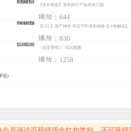
37:18
【舍长制造】舍长的行尸走肉第三期
播放：644
21:57
【CGL】国产神作 符石守护者初体验【小牧解说】
播放：830
46:40
《这是警察2》试玩视频
播放：1258
评论)
侠会员评论可获得现金红包奖励，还可获得