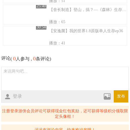
播放：51
25:40
【舍长制造】登山，搞？—《森林》生存实况 第二季 12
播放：65
30:54
【安逸菌】我的世界1.8原版单人生存ep36
播放：41
0
0
评论
(
人参与 ,
条评论)
登录
发布
注册登录游侠会员评论可获得现金红包奖励，还可获得等级积分领取限
定头像框！
还没有评论内容，快来抢沙发吧！