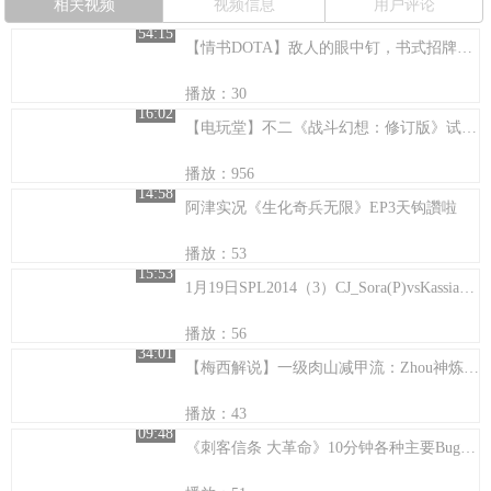
相关视频
视频信息
用户评论
54:15
【情书DOTA】敌人的眼中钉，书式招牌神牛！
播放：30
16:02
【电玩堂】不二《战斗幻想：修订版》试玩：这游戏能看胖次
播放：956
14:58
阿津实况《生化奇兵无限》EP3天钩讚啦
播放：53
15:53
1月19日SPL2014（3）CJ_Sora(P)vsKassiaPrime(Z)
播放：56
34:01
【梅西解说】一级肉山减甲流：Zhou神炼金Pis影魔小白VS
播放：43
09:48
《刺客信条 大革命》10分钟各种主要Bug合辑