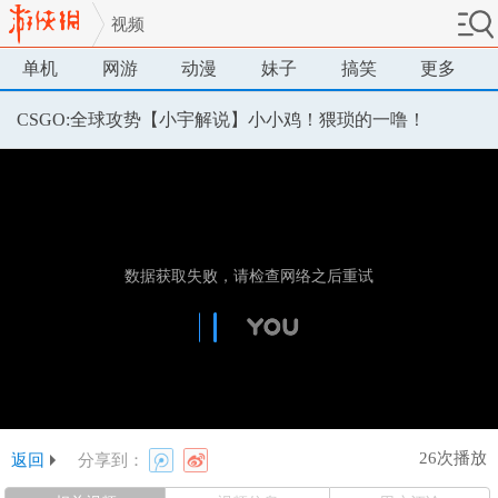
视频
单机
网游
动漫
妹子
搞笑
更多
CSGO:全球攻势【小宇解说】小小鸡！猥琐的一噜！
26次播放
返回
分享到：