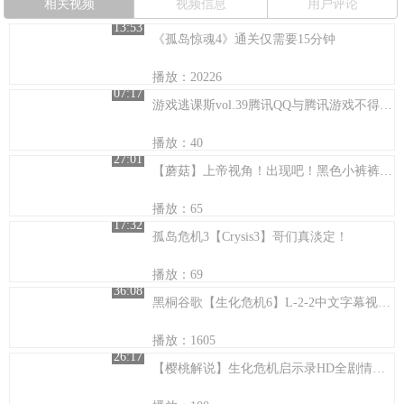
相关视频
视频信息
用户评论
13:53
《孤岛惊魂4》通关仅需要15分钟
播放：20226
07:17
游戏逃课斯vol.39腾讯QQ与腾讯游戏不得不说的故事
播放：40
27:01
【蘑菇】上帝视角！出现吧！黑色小裤裤！危机2015试玩解说
播放：65
17:32
孤岛危机3【Crysis3】哥们真淡定！
播放：69
36:08
黑桐谷歌【生化危机6】L-2-2中文字幕视频攻略解说
播放：1605
26:17
【樱桃解说】生化危机启示录HD全剧情流程解说第四期