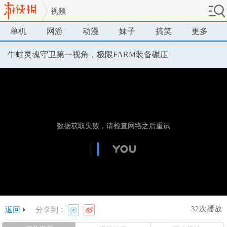
视频
单机
网游
动漫
妹子
搞笑
更多
牛蛙灵魂守卫第一视角，极限FARM装备碾压
32次播放
返回
分享到：