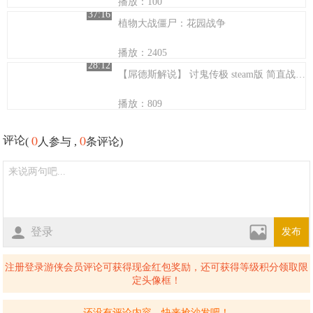
播放：100
37:16
植物大战僵尸：花园战争
播放：2405
28:12
【屌德斯解说】 讨鬼传极 steam版 简直战国无双和怪物猎人结合体
播放：809
0
0
评论
(
人参与 ,
条评论)
登录
发布
注册登录游侠会员评论可获得现金红包奖励，还可获得等级积分领取限
定头像框！
还没有评论内容，快来抢沙发吧！