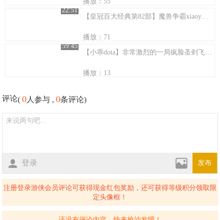
播放：55
22:51
【皇冠百大经典第82部】魔兽争霸xiaoy解说grubbyvsflyTM
播放：71
59:45
【小乖dota】非常激烈的一局疯脸圣剑飞机 小乖第一视角解说
播放：13
0
0
评论
(
人参与 ,
条评论)
登录
发布
注册登录游侠会员评论可获得现金红包奖励，还可获得等级积分领取限
定头像框！
还没有评论内容，快来抢沙发吧！