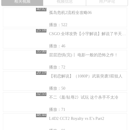
相关视频
视频信息
用户评论
40:02
孤岛危机2流程全攻略06
播放：522
25:18
CSGO:全球攻势【小宇解说】解说了半天发现声音没开！哈哈！
播放：46
35:00
层层恐惧(完)丨 电影一般的恐怖之作！
播放：72
20:19
【初恋解说】（1080P）武装突袭3双狙人
播放：50
32:55
不二《羞/耻辱2》试玩 这个杀手不太冷
播放：71
48:44
L4D2 CCT2 Royalty vs E's Part2