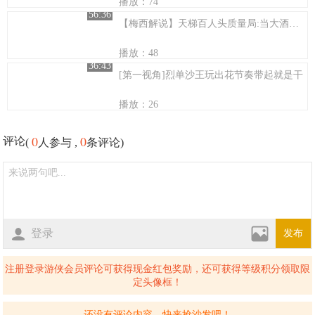
播放：74
56:36
【梅西解说】天梯百人头质量局:当大酒神A帐VS遇见25杀虚空
播放：48
36:43
[第一视角]烈单沙王玩出花节奏带起就是干
播放：26
0
0
评论
(
人参与 ,
条评论)
登录
发布
注册登录游侠会员评论可获得现金红包奖励，还可获得等级积分领取限
定头像框！
还没有评论内容，快来抢沙发吧！