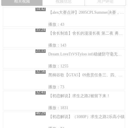
相关视频
视频信息
用户评论
54:42
【alex大赛点评】2005CPLSummer决赛，shaGuar带领EG挑战霸主SK
播放：43
35:24
【舍长制造】舍长的漫漫长夜 第二夜 勇者斗恶狼
播放：143
21:15
Dream.LoveTtVSTyloo.infi稳健防守毫无破绽少帮主解说
播放：1255
32:56
黑桐谷歌【GTA5】09悬赏任务三、四、重修旧好
播放：73
32:41
【初恋解说】求生之路2被留下来！
播放：1831
46:29
【初恋解说】（1080P）求生之路2乐高小镇