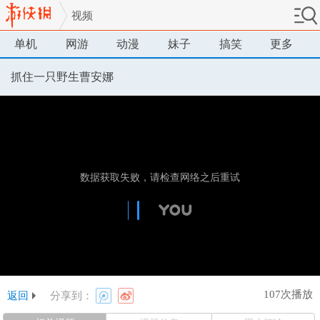
视频
单机
网游
动漫
妹子
搞笑
更多
抓住一只野生曹安娜
107次播放
返回
分享到：