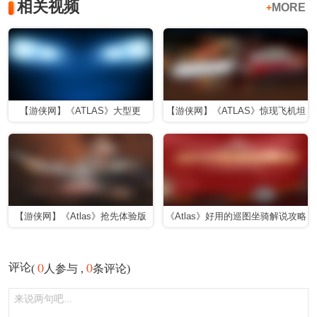
相关视频
MORE
+
【游侠网】《ATLAS》大型更
【游侠网】《ATLAS》惊现飞机坦
新“Mega Update 2”预告片
克
【游侠网】《Atlas》抢先体验版
《Atlas》好用的巡图坐骑解说攻略
IGN评测
0
0
评论
(
人参与 ,
条评论)