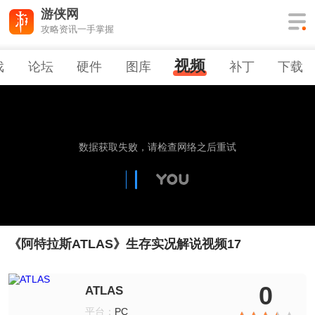
游侠网
攻略资讯一手掌握
视频
戏
论坛
硬件
图库
补丁
下载
《阿特拉斯ATLAS》生存实况解说视频17
0
ATLAS
平台：
PC