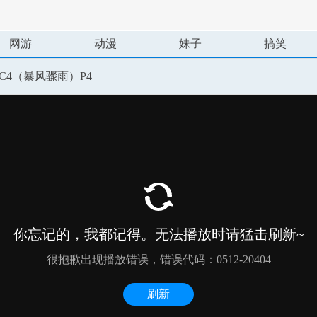
网游
动漫
妹子
搞笑
C4（暴风骤雨）P4