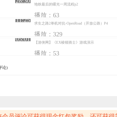
28:30
地铁最后的曙光一周流程p2
播放：63
11:25
求生之路2单机对抗-OpenRoad（开放公路）P4
播放：329
05:01
【游侠网】《EX棱镜骑士》游戏演示
播放：53
评论)
侠会员评论可获得现金红包奖励，还可获得