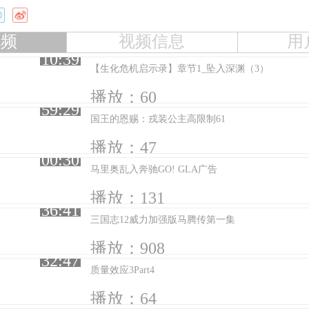
视频
视频信息
用
10:39
【生化危机启示录】章节1_坠入深渊（3）
播放：60
59:29
国王的恩赐：戎装公主高限制61
播放：47
00:30
马里奥乱入奔驰GO! GLA广告
播放：131
36:41
三国志12威力加强版马腾传第一集
播放：908
32:47
质量效应3Part4
播放：64