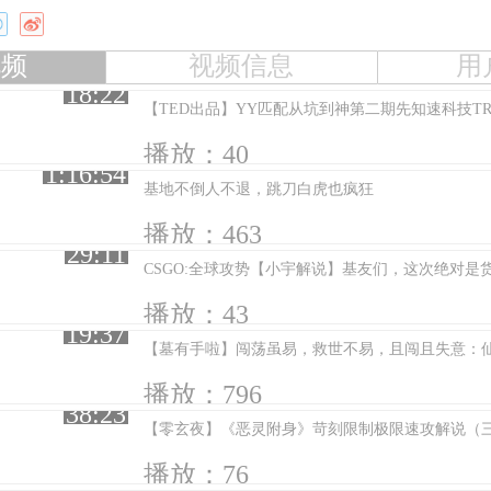
视频
视频信息
用
18:22
【TED出品】YY匹配从坑到神第二期先知速科技T
播放：40
1:16:54
基地不倒人不退，跳刀白虎也疯狂
播放：463
29:11
播放：43
19:37
【墓有手啦】闯荡虽易，救世不易，且闯且失意：
播放：796
38:23
【零玄夜】《恶灵附身》苛刻限制极限速攻解说（
播放：76