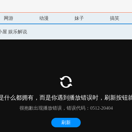
网游
动漫
妹子
搞笑
小屋 娱乐解说