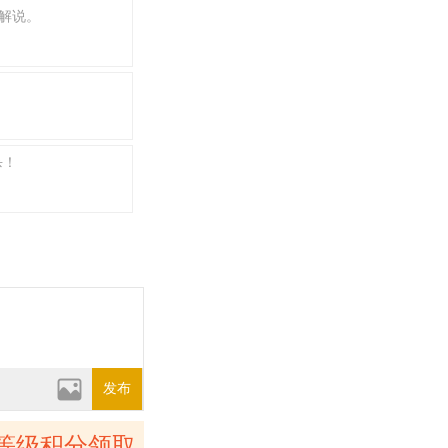
况解说。
杀！
发布
等级积分领取