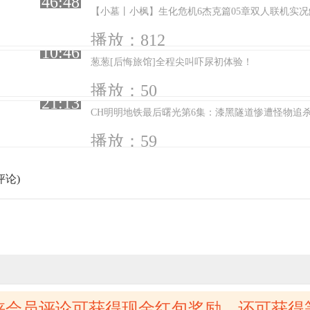
46:48
【小墓丨小枫】生化危机6杰克篇05章双人联机实
播放：812
10:46
葱葱[后悔旅馆]全程尖叫吓尿初体验！
播放：50
21:13
CH明明地铁最后曙光第6集：漆黑隧道惨遭怪物追
播放：59
评论)
侠会员评论可获得现金红包奖励，还可获得