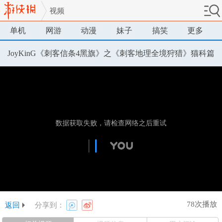
视频
单机
网游
动漫
妹子
搞笑
更多
JoyKinG《刺客信条4黑旗》之《刺客地理全境狩猎》猫科篇
78次播放
返回
分享到：