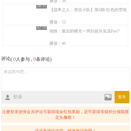
播放：38
28:31
【战争之人：突击小队】第6期-红色的雪地
播放：52
42:16
地铁：最后的曙光一周目娱乐实况Part7
播放：46
0
0
评论
(
人参与 ,
条评论)
登录
发布
注册登录游侠会员评论可获得现金红包奖励，还可获得等级积分领取限
定头像框！
还没有评论内容，快来抢沙发吧！