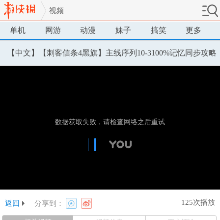
视频
单机
网游
动漫
妹子
搞笑
更多
【中文】【刺客信条4黑旗】主线序列10-3100%记忆同步攻略
125次播放
返回
分享到：