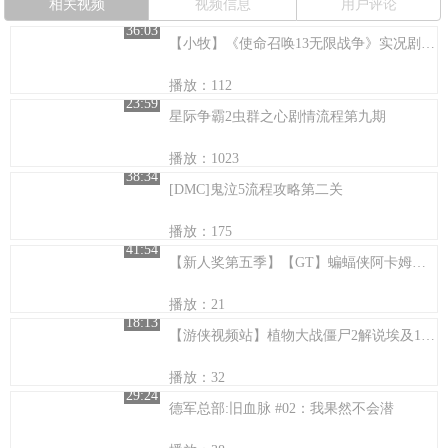
相关视频
视频信息
用户评论
36:03
【小牧】《使命召唤13无限战争》实况剧情流程第四期#月之门守卫战
播放：112
23:59
星际争霸2虫群之心剧情流程第九期
播放：1023
38:34
[DMC]鬼泣5流程攻略第二关
播放：175
41:54
【新人奖第五季】【GT】蝙蝠侠阿卡姆疯人院（蝙蝠侠阿甘疯人院）-第二集
播放：21
18:13
【游侠视频站】植物大战僵尸2解说埃及13到16关
播放：32
29:24
德军总部:旧血脉 #02：我果然不会潜