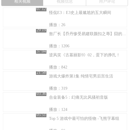
相关视频
视频信息
用户评论
07:12
怪侃E3：E3史上最尴尬的五大瞬间
播放：26
29:19
敖厂长【乔丹惨受易建联颜扣之辱】囧的呼唤92期-易帝降临
播放：1206
37:04
逆风笑《古墓丽影9》02，蛋下的挣扎！
播放：842
21:58
游戏大爆炸第1集 纯情宅男后宫生活
播放：319
03:36
合金装备5：幻痛无比风骚初音版
播放：124
05:51
Top 5 游戏中最可怕的怪物 -飞熊字幕组