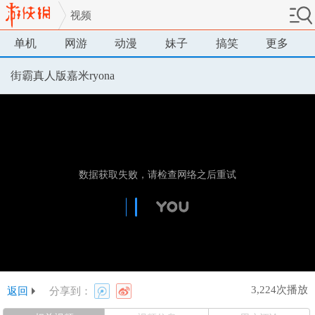
视频
单机
网游
动漫
妹子
搞笑
更多
街霸真人版嘉米ryona
3,224次播放
返回
分享到：