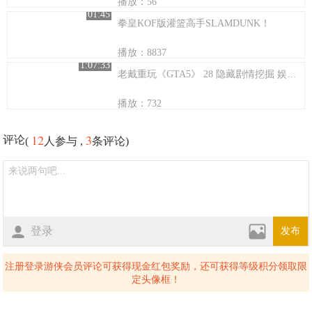
播放：56
01:45
拳皇KOF版灌篮高手SLAMDUNK！
播放：8837
1:07:33
老戴重玩《GTA5》 28 隐藏剧情挖掘 娱乐搞笑实况
播放：732
12
3
评论
(
人参与 ,
条评论)
登录
发布
注册登录游侠会员评论可获得现金红包奖励，还可获得等级积分领取限
定头像框！