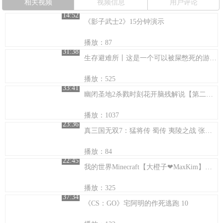
相关视频
视频信息
用户评论
14:52
《影子武士2》15分钟演示
播放：87
31:38
生存避难所丨这是一个可以被屎憋死的游戏！
播放：525
33:41
幽闭圣地2杀戮时刻花开脑残解说【第二期】
播放：1037
23:36
真三国无双7：猛将传 蜀传 夷陵之战 张苞 究极难度
播放：84
22:45
我的世界Minecraft【大橙子❤MaxKim】周末小游戏时间~双人速建+你画我猜
播放：325
37:34
《CS：GO》宅阿明的作死逃跑 10