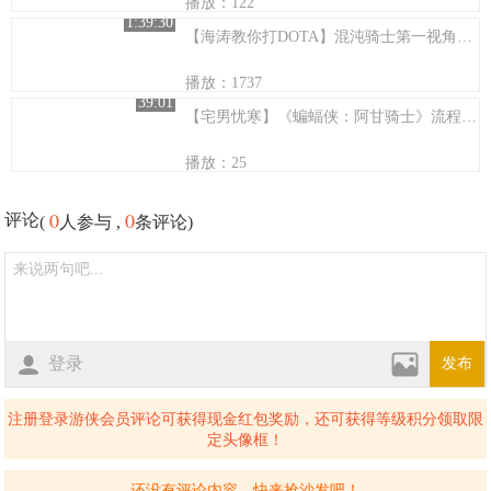
播放：122
1:39:30
【海涛教你打DOTA】混沌骑士第一视角解说
播放：1737
39:01
【宅男忧寒】《蝙蝠侠：阿甘骑士》流程攻略03
播放：25
0
0
评论
(
人参与 ,
条评论)
登录
发布
注册登录游侠会员评论可获得现金红包奖励，还可获得等级积分领取限
定头像框！
还没有评论内容，快来抢沙发吧！