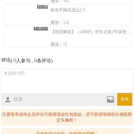
播放：162
15:58
狙击手幽灵战士2 9
播放：132
1:30:17
【初恋解说】（1080P）求生之路2节操使者的自我救赎
播放：71
0
0
评论
(
人参与 ,
条评论)
登录
发布
注册登录游侠会员评论可获得现金红包奖励，还可获得等级积分领取限
定头像框！
还没有评论内容，快来抢沙发吧！