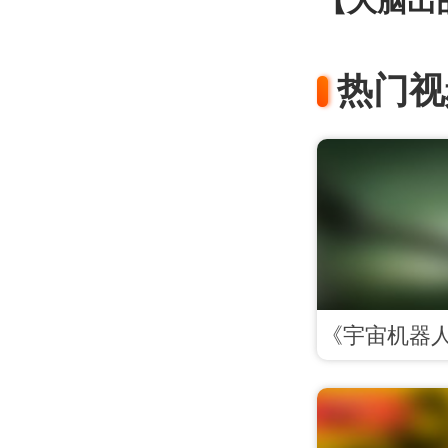
【大脑出
热门视
《宇宙机器人》
发