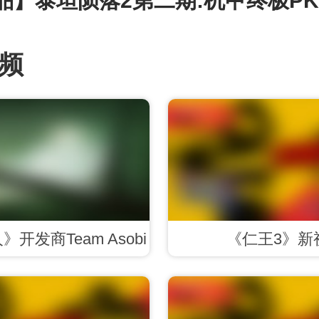
品】泰坦陨落2第二期:机甲终极PK
频
开发商Team Asobi
《仁王3》新
布神秘预告