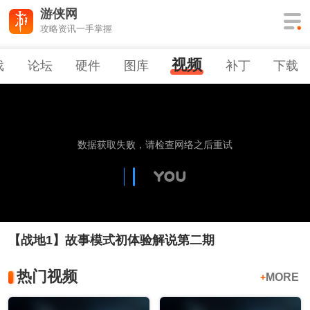
游侠网
攻略资讯一手掌握
视频
戏
论坛
硬件
图库
补丁
下载
【战地1】故事模式初体验解说第二期
热门视频
MORE
+