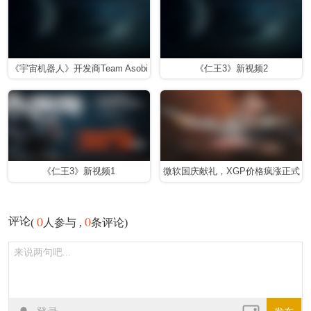
《宇宙机器人》开发商Team Asobi
《仁王3》新视频2
发布神秘预告
《仁王3》新视频1
微软国庆献礼，XGP价格疯涨正式
开启收割模式
0
0
评论
(
人参与 ,
条评论)