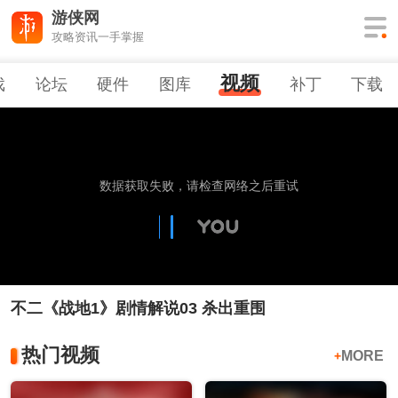
游侠网
攻略资讯一手掌握
视频
戏
论坛
硬件
图库
补丁
下载
不二《战地1》剧情解说03 杀出重围
热门视频
MORE
+