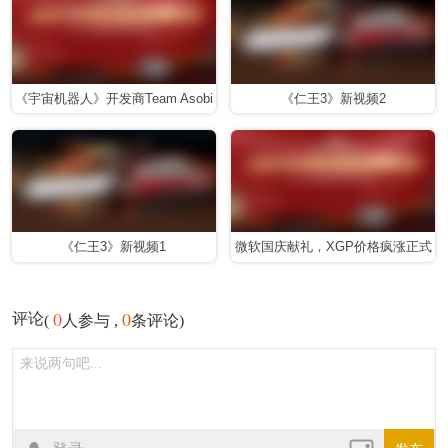
《宇宙机器人》开发商Team Asobi
《仁王3》新视频2
发布神秘预告
《仁王3》新视频1
微软国庆献礼，XGP价格疯涨正式
开启收割模式
0
0
评论
(
人参与 ,
条评论)