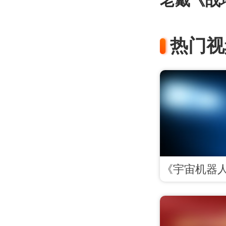
老戴《战地
热门视
《宇宙机器人》
发