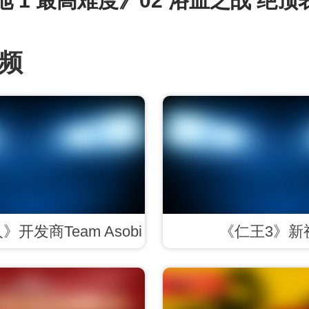
 1 最高难度》02 浴血之战 绝顶
频
开发商Team Asobi
《仁王3》新
布神秘预告