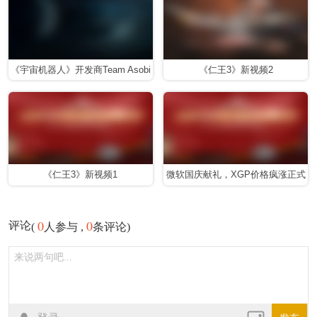
《宇宙机器人》开发商Team Asobi
《仁王3》新视频2
发布神秘预告
《仁王3》新视频1
微软国庆献礼，XGP价格疯涨正式
开启收割模式
0
0
评论
(
人参与 ,
条评论)