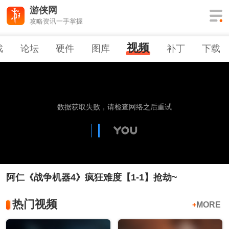
游侠网
攻略资讯一手掌握
视频
戏
论坛
硬件
图库
补丁
下载
阿仁《战争机器4》疯狂难度【1-1】抢劫~
热门视频
MORE
+