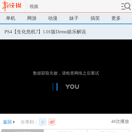
视频
单机
网游
动漫
妹子
搞笑
更多
PS4【生化危机7】1.01版Demo娱乐解说
48次播放
返回
分享到：