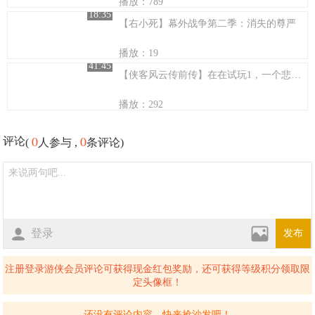
播放：789
18:35
【右小死】幕外战争第二季：消失的尊严
播放：19
41:45
【侠客风云传前传】在在试玩1，一个悲剧的武林小虾米。侠客风云传前传直播，原金庸群侠传
播放：292
0
0
评论
(
人参与 ,
条评论)
登录
发布
注册登录游侠会员评论可获得现金红包奖励，还可获得等级积分领取限
定头像框！
还没有评论内容，快来抢沙发吧！