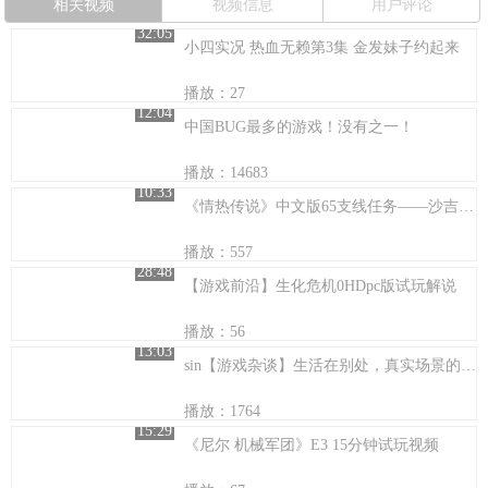
相关视频
视频信息
用户评论
32:05
小四实况 热血无赖第3集 金发妹子约起来
播放：27
12:04
中国BUG最多的游戏！没有之一！
播放：14683
10:33
《情热传说》中文版65支线任务——沙吉的努力
播放：557
28:48
【游戏前沿】生化危机0HDpc版试玩解说
播放：56
13:03
sin【游戏杂谈】生活在别处，真实场景的游戏代入感
播放：1764
15:29
《尼尔 机械军团》E3 15分钟试玩视频