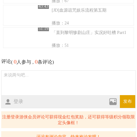
播放：67
43:43
[JD]血源诅咒娱乐流程第五期
播放：24
51:19
「直到黎明惨剧山庄」实况好吐槽 Part1
播放：51
0
0
评论
(
人参与 ,
条评论)
登录
发布
注册登录游侠会员评论可获得现金红包奖励，还可获得等级积分领取限
定头像框！
还没有评论内容，快来抢沙发吧！