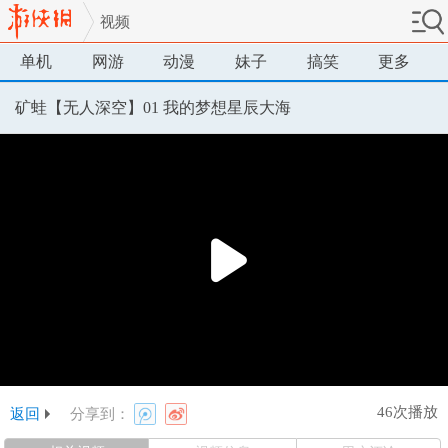
视频
单机
网游
动漫
妹子
搞笑
更多
矿蛙【无人深空】01 我的梦想星辰大海
46次播放
返回
分享到：