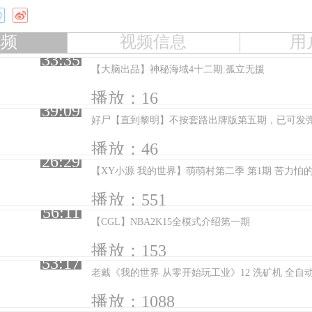
视频
视频信息
用
33:35
【大脑出品】神秘海域4十二期:孤立无援
播放：16
39:09
好尸【直到黎明】不按套路出牌版第五期，已可发
播放：46
26:29
【XY小源 我的世界】萌萌村第二季 第1期 苦力怕
播放：551
56:11
【CGL】NBA2K15全模式介绍第一期
播放：153
53:17
老戴《我的世界 从零开始玩工业》12 洗矿机 全自
播放：1088