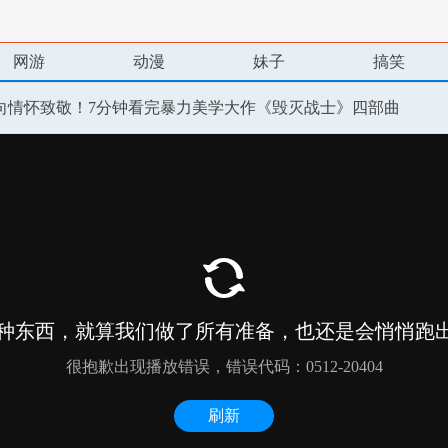
网游
动漫
妹子
搞笑
向情怀致敬！7分钟看完暴力美学大作《毁灭战士》四部曲