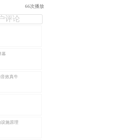
66次播放
户评论
弹幕
的音效真牛
动设施原理