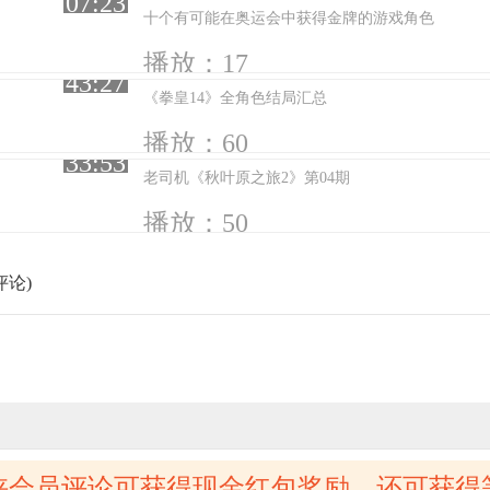
07:23
十个有可能在奥运会中获得金牌的游戏角色
播放：17
43:27
《拳皇14》全角色结局汇总
播放：60
33:53
老司机《秋叶原之旅2》第04期
播放：50
评论)
侠会员评论可获得现金红包奖励，还可获得