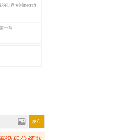
界★Minecraft
第一章
发布
等级积分领取