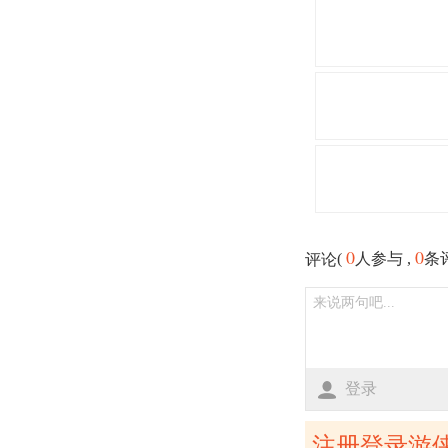
0
0
(
人参与 ,
条
评论
登录
注册登录游