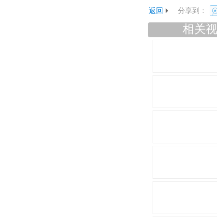
返回
分享到：
相关