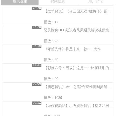
相关视频
视频信息
用户评论
42:30
【羔羊解说】《真三国无双7猛将传》晋传 01
播放：17
47:20
恶灵附身DLC处决者风风通关解说视频第三期
播放：28
07:19
《守望先锋》将是未来一款FPS大作
播放：80
35:31
【彩虹六号：围攻】这是一个比拼猥琐的游戏（宅阿明)
播放：90
56:06
【初恋解说】求生之路2专家难度幽灵船的愉快旅程
播放：1086
08:52
【游侠视频站】小石娱乐解说【整蛊邻居】第一期