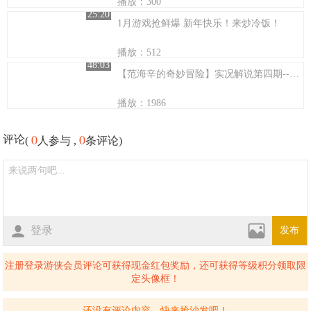
播放：300
25:20
1月游戏抢鲜爆 新年快乐！来炒冷饭！
播放：512
48:03
【范海辛的奇妙冒险】实况解说第四期--略无压力的Boss战
播放：1986
0
0
评论
(
人参与 ,
条评论)
登录
发布
注册登录游侠会员评论可获得现金红包奖励，还可获得等级积分领取限
定头像框！
还没有评论内容，快来抢沙发吧！