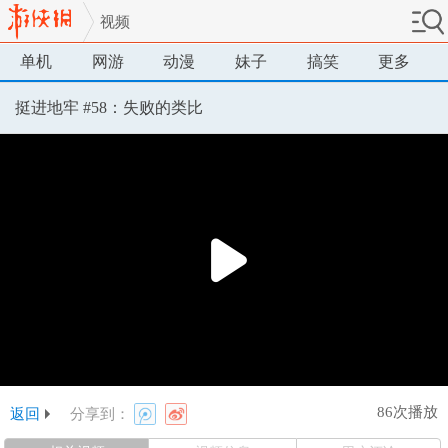
视频
单机
网游
动漫
妹子
搞笑
更多
挺进地牢 #58：失败的类比
86次播放
返回
分享到：