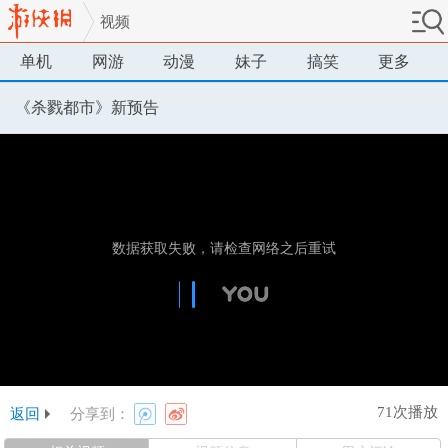
视频
单机
网游
动漫
妹子
搞笑
更多
《杀戮都市》新预告
71次播放
返回
分享到：