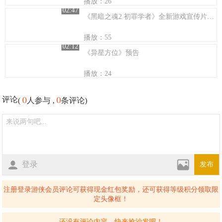
播放：26
02:47
《黑暗之魂2 初罪学者》全新游戏宣传片“渺茫的希望”
播放：55
02:12
《异星方位》预告
播放：24
0
0
评论
(
人参与 ,
条评论)
登录
发布
注册登录游侠会员评论可获得现金红包奖励，还可获得等级积分领取限
定头像框！
还没有评论内容，快来抢沙发吧！