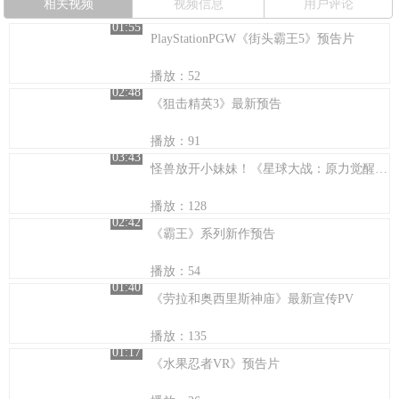
相关视频
视频信息
用户评论
01:55
PlayStationPGW《街头霸王5》预告片
播放：52
02:48
《狙击精英3》最新预告
播放：91
03:43
怪兽放开小妹妹！《星球大战：原力觉醒》新角色曝光
播放：128
02:42
《霸王》系列新作预告
播放：54
01:40
《劳拉和奥西里斯神庙》最新宣传PV
播放：135
01:17
《水果忍者VR》预告片