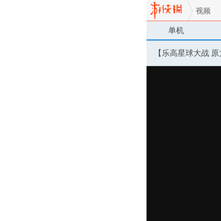
视频
单机
【乐高星球大战 