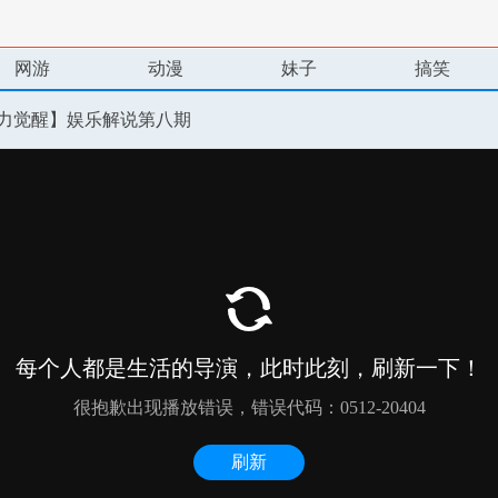
网游
动漫
妹子
搞笑
原力觉醒】娱乐解说第八期