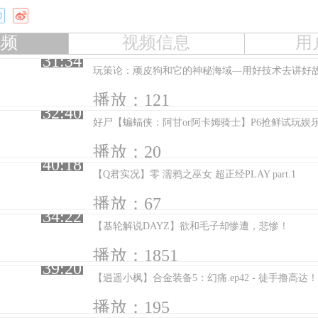
视频
视频信息
用
31:34
玩策论：顽皮狗和它的神秘海域—用好技术去讲好
播放：121
32:40
好尸【蝙蝠侠：阿甘or阿卡姆骑士】P6抢鲜试玩娱
播放：20
40:18
【Q君实况】零 濡鸦之巫女 超正经PLAY part.1
播放：67
34:22
【基轮解说DAYZ】欲和毛子却惨遭，悲惨！
播放：1851
39:20
【逍遥小枫】合金装备5：幻痛.ep42 - 徒手撸高
播放：195