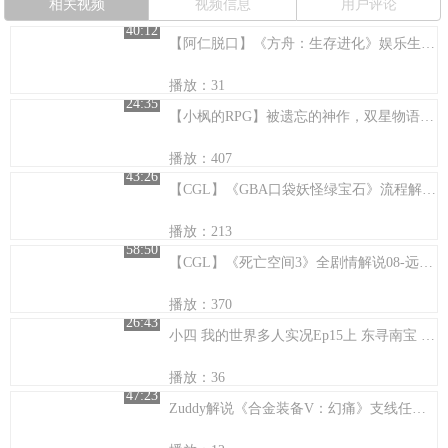
相关视频
视频信息
用户评论
40:12
【阿仁脱口】《方舟：生存进化》娱乐生存【24】跑赢时间却输给霸王~
播放：31
24:35
【小枫的RPG】被遗忘的神作，双星物语2.ep22-包子脸妹子最终BOSS
播放：407
43:26
【CGL】《GBA口袋妖怪绿宝石》流程解说第一期
播放：213
58:50
【CGL】《死亡空间3》全剧情解说08-远古巨兽
播放：370
26:43
小四 我的世界多人实况Ep15上 东寻南宝 坑爹呢
播放：36
47:23
Zuddy解说《合金装备V：幻痛》支线任务实况抢劫 第1期