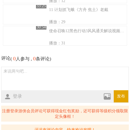
播放：12
33:25
11 计划抓飞蛾《方舟 焦土》老戴
播放：29
30:54
使命召唤12黑色行动3风风通关解说视频第七期
播放：31
0
0
评论
(
人参与 ,
条评论)
登录
发布
注册登录游侠会员评论可获得现金红包奖励，还可获得等级积分领取限
定头像框！
还没有评论内容，快来抢沙发吧！