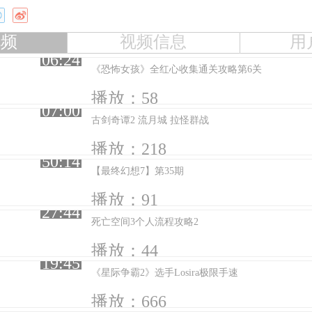
视频
视频信息
用
06:24
《恐怖女孩》全红心收集通关攻略第6关
播放：58
07:00
古剑奇谭2 流月城 拉怪群战
播放：218
50:14
【最终幻想7】第35期
播放：91
27:44
死亡空间3个人流程攻略2
播放：44
19:45
《星际争霸2》选手Losira极限手速
播放：666