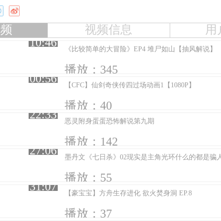
视频
视频信息
用
10:46
《比较简单的大冒险》EP4 堆尸如山【抽风解说】
播放：345
00:56
【CFC】仙剑奇侠传四过场动画1【1080P】
播放：40
22:33
恶灵附身蛋蛋恐怖解说第九期
播放：142
27:06
墨丹文《七日杀》02现实是主角光环什么的都是骗
播放：55
31:07
【豪宝宝】方舟生存进化 欲火焚身洞 EP.8
播放：37