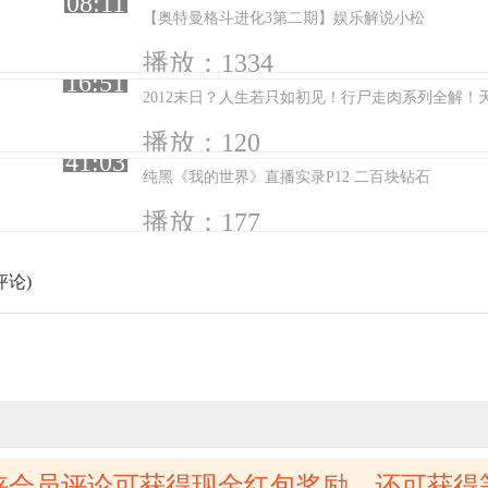
08:11
【奥特曼格斗进化3第二期】娱乐解说小松
播放：1334
16:51
2012末日？人生若只如初见！行尸走肉系列全解！
播放：120
41:03
纯黑《我的世界》直播实录P12 二百块钻石
播放：177
评论)
侠会员评论可获得现金红包奖励，还可获得