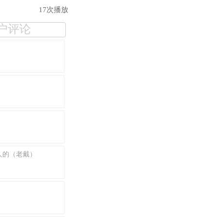
17次播放
户评论
人的（老戴）