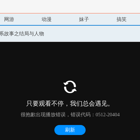
网游
动漫
妹子
搞笑
】魂系故事之结局与人物