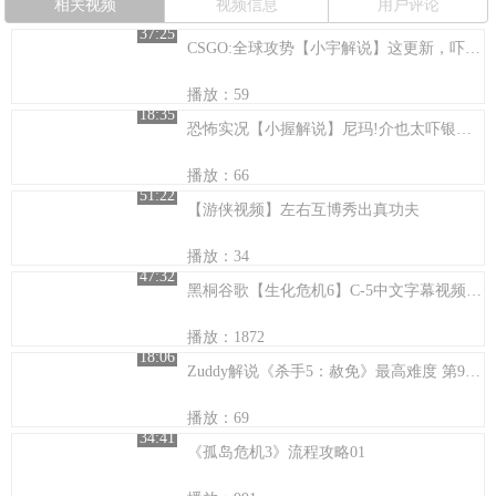
相关视频
视频信息
用户评论
37:25
CSGO:全球攻势【小宇解说】这更新，吓尿我了！
播放：59
18:35
恐怖实况【小握解说】尼玛!介也太吓银了吧(红色湖泊)
播放：66
51:22
【游侠视频】左右互博秀出真功夫
播放：34
47:32
黑桐谷歌【生化危机6】C-5中文字幕视频攻略解说
播放：1872
18:06
Zuddy解说《杀手5：赦免》最高难度 第9期 谁说我只会猥琐？扛正面！
播放：69
34:41
《孤岛危机3》流程攻略01