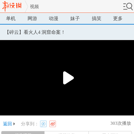
视频
单机
网游
动漫
妹子
搞笑
更多
【碎云】看火人4 洞窟命案！
303次播放
返回
分享到：