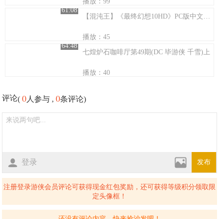
播放：99
61:08
【混沌王】《最终幻想10HD》PC版中文实况流程解说（第十三期 雷之试炼）
播放：45
64:48
七煌炉石咖啡厅第49期(DC 毕游侠 千雪)上
播放：40
0
0
评论
(
人参与 ,
条评论)
登录
发布
注册登录游侠会员评论可获得现金红包奖励，还可获得等级积分领取限
定头像框！
还没有评论内容，快来抢沙发吧！