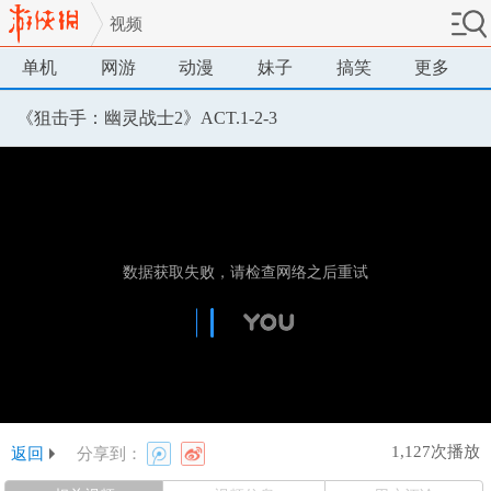
视频
单机
网游
动漫
妹子
搞笑
更多
《狙击手：幽灵战士2》ACT.1-2-3
1,127次播放
返回
分享到：