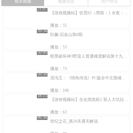
相关视频
视频信息
用户评论
21:07
【游戏视频站】饥荒65（黑暗：1 永夜：1）
播放：55
39:34
狂飙:旧金山第8期
播放：53
50:00
暗黑破坏神3野蛮人普通难度解说第十九期(超清版)
播放：73
50:50
混沌王：《情热传说》PC版全中文困难难度剧情流程解说（第五期 会画地图的乌龟）
播放：106
18:15
【游侠视频站】生化我危机5 双人大坑比的娱乐解说1-1章节~~~
播放：63
06:36
世纪之石_第20关通关解说